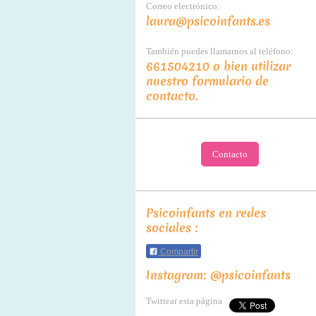
Correo electrónico:
laura@psicoinfants.es
También puedes llamarnos al teléfono:
661504210 o bien utilizar
nuestro formulario de
contacto.
Contacto
Psicoinfants en redes
sociales :
Compartir
Instagram: @psicoinfants
Twittear esta página