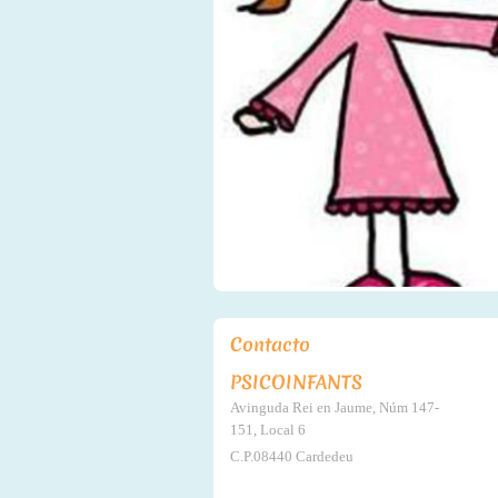
Contacto
PSICOINFANTS
​Avinguda Rei en Jaume, Núm 147-
151, Local 6
C.P.08440
Cardedeu