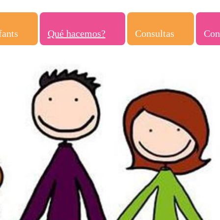
fants
Qué hacemos?
Consultas
Con